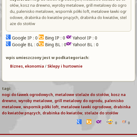
ołów, kosz na drewno, wyroby metalowe, grill metalowy do ogro
du, palenisko metalowe, wspornik półki loft, metalowe ławki ogr
odowe, drabinka do kwiatów pnących, drabinka do kwiatów, stel
aże do stołów
Google IP : 0
Bing IP : 0
Yahoo! IP : 0
Google BL : 0
Bing BL : 0
Yahoo! BL : 0
wpis umieszczony jest w podkategoriach:
Biznes, ekonomia
/
Sklepy i hurtownie
tagi:
nogi do ławek ogrodowych
,
metalowe stelaże do stołów
,
kosz na
drewno
,
wyroby metalowe
,
grill metalowy do ogrodu
,
palenisko
metalowe
,
wspornik półki loft
,
metalowe ławki ogrodowe
,
drabinka
do kwiatów pnących
,
drabinka do kwiatów
,
stelaże do stołów
0
0