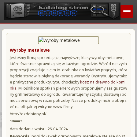
Wyroby metalowe
Jesteśmy firmą sprzedającą najwyższej klasy wyroby metalowe,
które świetnie sprawdzą się w każdym ogrodzie. Wśród naszych
propozycji znajduje się m.in. drabinka do kwiatów pnących, która
będzie stanowiła piękną dekorację werandy. Dystrybuujemy takż
e praktyczne produkty, typu chociażby
kosz na drewno do komi
nka
. Miłośnikom spotkań plenerowych proponujemy zaś gustow
ny grill metalowy do ogrodu. Gwarantujemy szybką dostawę i po
moc serwisową w razie potrzeby. Nasze produkty można obejrz
eć na oficjalnej witrynie www firmy.
http://ozdobiony.pl/
data dodania wpisu: 26-04-2024
Keywords:
nogi do ławek ogrodowych, metalowe stelaże do st