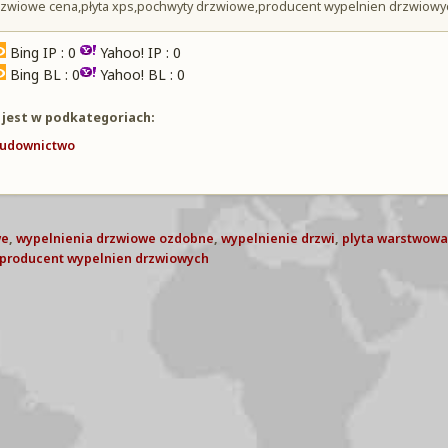
rzwiowe cena,płyta xps,pochwyty drzwiowe,producent wypelnien drzwiowy
Bing IP : 0
Yahoo! IP : 0
Bing BL : 0
Yahoo! BL : 0
 jest w podkategoriach:
udownictwo
we
,
wypelnienia drzwiowe ozdobne
,
wypelnienie drzwi
,
plyta warstwowa
producent wypelnien drzwiowych