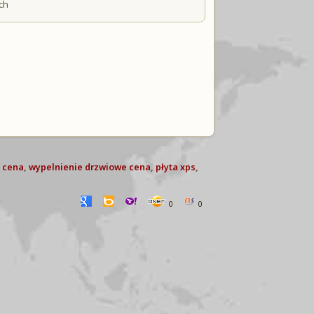
ch
 cena
,
wypelnienie drzwiowe cena
,
płyta xps
,
0
0