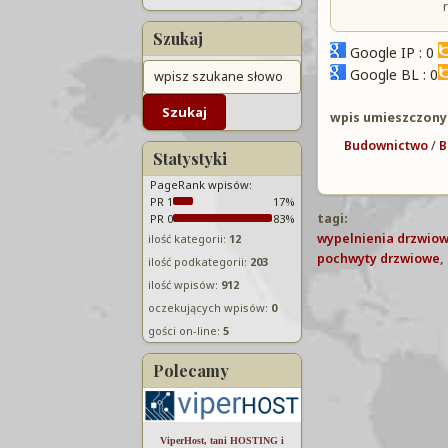
Szukaj
Google IP : 0
Google BL : 0
wpis umieszczony
Budownictwo
/
B
Statystyki
PageRank wpisów:
PR 1
17%
tagi:
PR 0
83%
wypelnienia drzwio
ilość kategorii:
12
pochwyty drzwiowe
,
ilość podkategorii:
203
ilość wpisów:
912
oczekujących wpisów:
0
gości on-line:
5
Polecamy
ViperHost, tani HOSTING i