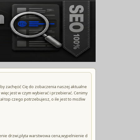
 by zachęcić Cię do zobaczenia naszej aktualne
 więc jest w czym wybierać i przebierać. Cenimy
ł top czego potrzebujesz, o ile jest to możliw
ie drzwi,plyta warstwowa cena,wypelnienie d