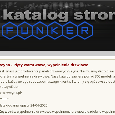
Veyna - Płyty warstwowe, wypełnienia drzwiowe
Jeśli znasz już producenta paneli drzwiowych Veyna. Nie musimy dużo pisać
j oferty na wypełnienia drzwiowe. Nasz katalog zawiera ponad 300 modeli, a
sobie każdą uwagę i potrzebę naszego klienta. Staramy się byś zawsze dosta
e oczywiście.
http://veyna.pl/
data dodania wpisu: 24-04-2020
Keywords:
wypelnienia drzwiowe,wypelnienia drzwiowe ozdobne,wypelnien