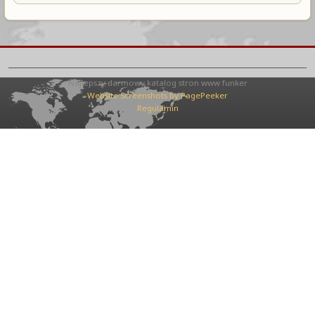
Najlepszy darmowy katalog stron www funker
Website Screenshots by PagePeeker
Regulamin