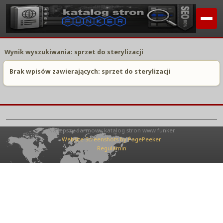
Wynik wyszukiwania: sprzet do sterylizacji
Brak wpisów zawierających: sprzet do sterylizacji
Najlepszy darmowy katalog stron www funker
Website Screenshots by PagePeeker
Regulamin