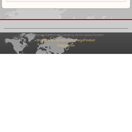
Najlepszy darmowy katalog stron www funker
Website Screenshots by PagePeeker
Regulamin