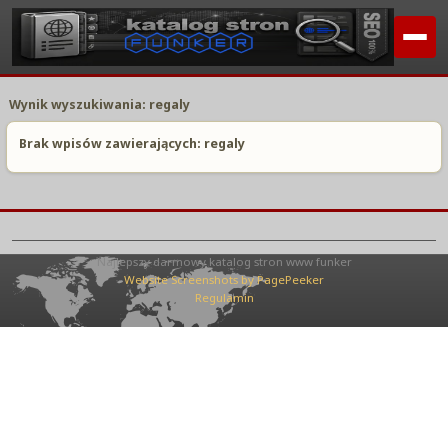
Wynik wyszukiwania: regaly
Brak wpisów zawierających: regaly
Najlepszy darmowy katalog stron www funker
Website Screenshots by PagePeeker
Regulamin