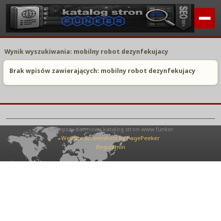
Wynik wyszukiwania: mobilny robot dezynfekujacy
Brak wpisów zawierających: mobilny robot dezynfekujacy
Najlepszy darmowy katalog stron www funker
Website Screenshots by PagePeeker
Regulamin