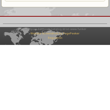
Najlepszy darmowy katalog stron www funker
Website Screenshots by PagePeeker
Regulamin