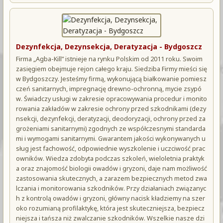
Dezynfekcja, Dezynsekcja, Deratyzacja - Bydgoszcz
Firma „Agba-Kill” istnieje na rynku Polskim od 2011 roku. Swoim
zasięgiem obejmuje rejon całego kraju. Siedziba Firmy mieści się
w Bydgoszczy. Jesteśmy firmą, wykonującą białkowanie pomiesz
czeń sanitarnych, impregnację drewno-ochronną, mycie zsypó
w. Świadczy usługi w zakresie opracowywania procedur i monito
rowania zakładów w zakresie ochrony przed szkodnikami (dezy
nsekcji, dezynfekcji, deratyzacji, deodoryzacji, ochrony przed za
grożeniami sanitarnymi) zgodnych ze współczesnymi standarda
mi i wymogami sanitarnymi. Gwarantem jakości wykonywanych u
sług jest fachowość, odpowiednie wyszkolenie i uczciwość prac
owników. Wiedza zdobyta podczas szkoleń, wieloletnia praktyk
a oraz znajomość biologii owadów i gryzoni, daje nam możliwość
zastosowania skutecznych, a zarazem bezpiecznych metod zwa
lczania i monitorowania szkodników. Przy działaniach związanyc
h z kontrolą owadów i gryzoni, główny nacisk kładziemy na szer
oko rozumianą profilaktykę, która jest skuteczniejsza, bezpiecz
niejsza i tańsza niż zwalczanie szkodników. Wszelkie nasze dzi