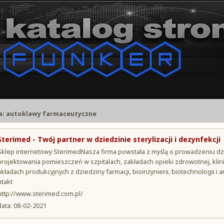
a: autoklawy farmaceutyczne
Sterimed - Twój partner w dziedzinie sterylizacji i dezynfekcji
Sklep internetowy SterimedNasza firma powstała z myślą o prowadzeniu dzi
projektowania pomieszczeń w szpitalach, zakładach opieki zdrowotnej, klinik
akładach produkcyjnych z dziedziny farmacji, bioinżynierii, biotechnologii
ntakt
http://www.sterimed.com.pl/
data: 08-02-2021