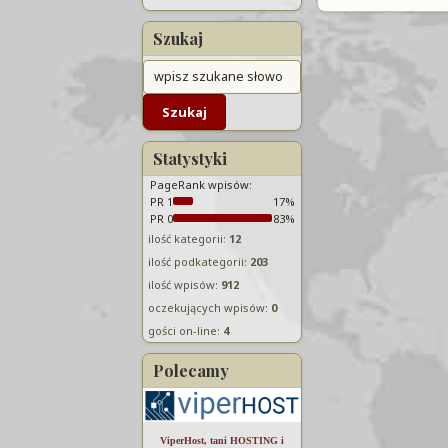
Szukaj
Statystyki
PageRank wpisów:
PR 1
17%
PR 0
83%
ilość kategorii:
12
ilość podkategorii:
203
ilość wpisów:
912
oczekujących wpisów:
0
gości on-line:
4
Polecamy
ViperHost, tani HOSTING i