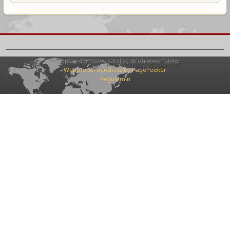
Najlepszy darmowy katalog stron www funker
Website Screenshots by PagePeeker
Regulamin