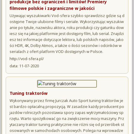
produkcje bez ograniczeń i limitów! Premiery
filmowe polskie i zagraniczne w jakości
Używając wyszukiwarki Vod-sfera szybko sprawdzisz gdzie są d
ostępne Twoje ulubione filmy i seriale. Wykorzystując wyszukiw
anie po tytule, nazwisku aktora, roku produkcji czy gatunku dow
iesz się na jakiej platformie jest dostępny film, lub serial. Znajdzi
esz też informacje dotyczące lektora, lub polskich napisów, jako
ści HDR, 4K, Dolby Atmos, a także o ilości sezonów i odcinków w
serialach z ofert platform VOD dostępnych w Polsce.
http://vod-sfera.pl/
data: 11-07-2020
Tuning traktorów
Wykonywany przez firmę Jurczak Auto Sport tuning traktorów je
st bardzo opłacalną propozycją. W zasadzie każdy producent po
jazdów rolniczych pozostawia spory zapas wytrzymałościowy sp
rzętu. Warto spożytkować go na zwiększenie mocy maszyny. Prz
ytaczany traktor tuning praktycznie nie różni się od przeróbek st
osowanych w samochodach osobowych. Polega na wprowadze