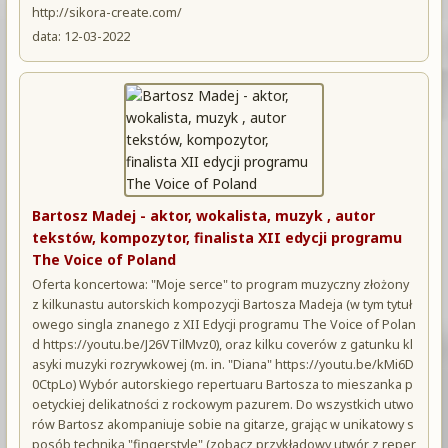
http://sikora-create.com/
data: 12-03-2022
Bartosz Madej - aktor, wokalista, muzyk , autor
tekstów, kompozytor, finalista XII edycji programu
The Voice of Poland
Oferta koncertowa: "Moje serce" to program muzyczny złożony
z kilkunastu autorskich kompozycji Bartosza Madeja (w tym tytuł
owego singla znanego z XII Edycji programu The Voice of Polan
d https://youtu.be/J26VTilMvz0), oraz kilku coverów z gatunku kl
asyki muzyki rozrywkowej (m. in. "Diana" https://youtu.be/kMi6D
0CtpLo) Wybór autorskiego repertuaru Bartosza to mieszanka p
oetyckiej delikatności z rockowym pazurem. Do wszystkich utwo
rów Bartosz akompaniuje sobie na gitarze, grając w unikatowy s
posób techniką "fingerstyle" (zobacz przykładowy utwór z reper