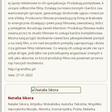
ej spoty reklamowe to ich specjalizacja. Produkują pomysłowe, k
uszące odbiorców filmy. Działają na nowoczesnym i bardzo zaa
wansowanym sprzęcie, gwarantując doskonałe ujęcia i nowocze
sne efekty. Producenci filmowi prowadzący tą firmę w Krakowie
to energicznie działający i pełni pasji filmowej zawodowcy, którz
y umiejętnie doradzają swoim klientom. Produkcja filmowa realiz
owana przez to studio filmowe to usługa bardzo kompleksowa.
Można tutaj przyjść dosłownie nawet bez jakiegokolwiek pomysł
u na swój film, a oni nad wszystkim pomyślą zaproponują i dosta
rczą gotowe filmy reklamowe. Co więcej ich usługi wcale nie są n
azbyt drogie, jeśli tylko nie potrzebujemy angażować znanych o
sób jako aktorów, to koszt produkcji filmu nie powinien przeros
nąć naszych możliwości.
http://grandfox.pl/
data: 27-01-2022
Natalia Sikora
Natalie Sikora, Artystka: Wokalistka, Autorka Tekstów, Współko
mpozytorka Muzyki, Aktorka, Scenarzystka, Poeta, Malarka.