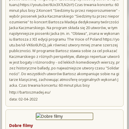
tuaru) https://youtu.be/6Ux3X7LN2oY) Czas trwania koncertu: 60
minut plus bisy 2.Koncert "Siedzimy tu przez nieporozumienie" -
wybór piosenek Jacka Kaczmarskiego "Siedzimy tu przez niepor
ozumienie" to koncert Bartosza Madeja dedykowany twórczości
Jacka Kaczmarskiego. Na program składa się 20 utworów, w tym
najsłynniejsze piosenki Jacka (m. in. "Obława", znana w wykonan
iu Bartosza z XII edycji programu The Voice of Poland https://yo
utu.be/id-VK6o6UhQ), jak również utwory mniej znane szerszej
publiczności. W programie Bartosz stawia sobie za cel pokazać
Kaczmarskiego z różnych perspektyw, dlatego repertuar utworó
w jest bogaty i różnorodny - od lekkich komediowych wierszy, pr
zez historyczne ballady, po najważniejsze utwory czasu "Solidar
ności". Do wszystkich utworów Bartosz akompaniuje sobie na gi
tarze klasycznej, zachowując atmosferę oryginalnych wykonań J
acka. Czas trwania koncertu: 60 minut plus bisy
http://bartoszmadej.eu/
data: 02-04-2022
Dobre filmy