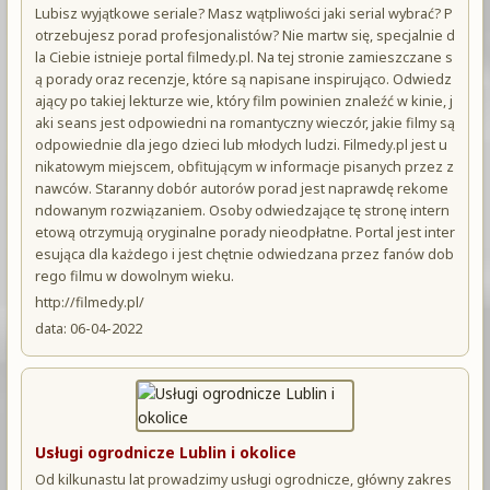
Lubisz wyjątkowe seriale? Masz wątpliwości jaki serial wybrać? P
otrzebujesz porad profesjonalistów? Nie martw się, specjalnie d
la Ciebie istnieje portal filmedy.pl. Na tej stronie zamieszczane s
ą porady oraz recenzje, które są napisane inspirująco. Odwiedz
ający po takiej lekturze wie, który film powinien znaleźć w kinie, j
aki seans jest odpowiedni na romantyczny wieczór, jakie filmy są
odpowiednie dla jego dzieci lub młodych ludzi. Filmedy.pl jest u
nikatowym miejscem, obfitującym w informacje pisanych przez z
nawców. Staranny dobór autorów porad jest naprawdę rekome
ndowanym rozwiązaniem. Osoby odwiedzające tę stronę intern
etową otrzymują oryginalne porady nieodpłatne. Portal jest inter
esująca dla każdego i jest chętnie odwiedzana przez fanów dob
rego filmu w dowolnym wieku.
http://filmedy.pl/
data: 06-04-2022
Usługi ogrodnicze Lublin i okolice
Od kilkunastu lat prowadzimy usługi ogrodnicze, główny zakres