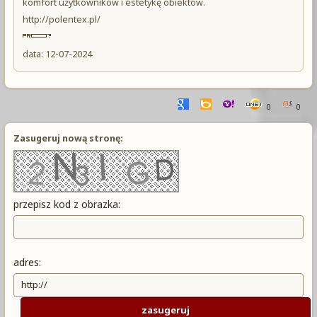
komfort użytkowników i estetykę obiektów.
http://polentex.pl/
data: 12-07-2024
0
0
Zasugeruj nową stronę:
przepisz kod z obrazka:
adres: