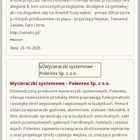
entów przyczep samochodowych Oferuje NOWE przyczepy na k
ategorie B, bez corocznych przeglądów, dostępne za gotówkę j
ak i na dogodne raty na dowód! Duży wybór - ponad 200 przycze
p różnych producentów na placu - przyczepy Neptun, Temared,
Zasław, Faro i inne.
http://vimaks.pl/
data: 23-10-2025
Wycieraczki systemowe - Polentex Sp. z o.o.
Doświadczony producent wycieraczek systemowych, Polentex,
oferuje nowoczesne produkty, które poprawiają funkcjonalność
i estetykę stref wejściowych i wyjściowych w budynkach. Firma d
ostarcza wycieraczki gumowe, aluminiowe, stalowe i tekstylne, k
tóre doskonale sprawdzają się w budynkach mieszkalnych, zakł
adach przemysłowych, galeriach handlowych, hotelach i restaur
acjach. Polentex zapewnia rozwiązania dostosowane wymiarow
o oraz projektuje strefy czystego wejścia, co znacząco podnosi