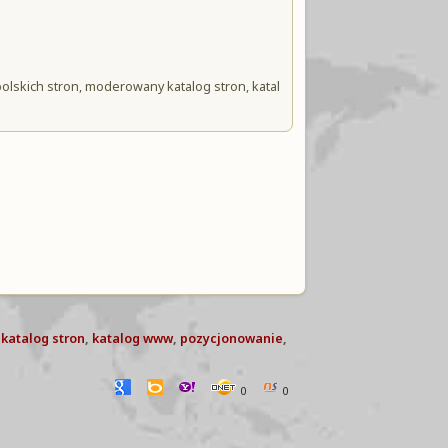
polskich stron, moderowany katalog stron, katal
katalog stron
,
katalog www
,
pozycjonowanie
,
0
0