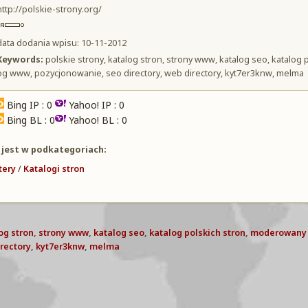
http://polskie-strony.org/
data dodania wpisu: 10-11-2012
Keywords:
polskie strony, katalog stron, strony www, katalog seo, katalog 
og www, pozycjonowanie, seo directory, web directory, kyt7er3knw, melma
Bing IP : 0
Yahoo! IP : 0
Bing BL : 0
Yahoo! BL : 0
 jest w podkategoriach:
tery
/
Katalogi stron
og stron
,
strony www
,
katalog seo
,
katalog polskich stron
,
moderowany 
rectory
,
kyt7er3knw
,
melma