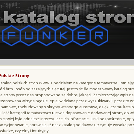
Polskie Strony
Katalog polskich stron WWW z podziałem na kategorie tematyczne. Istniejąc
ród firm i osób ogłaszających się tutaj. Jest to ściśle moderowany katalog s
że strony przez nas proponowane są dobrej jakości. Zamieszczając wpis n
ezentowana witryna będzie lepiej widziana przez wyszukiwarki i przez to 
spamowe, rozbudowany o skrypty własnego autorstwa, dzięki czemu katal
a ilość kategorii tematycznych ułatwia dopasowanie dodawanej strony do wł
m łatwiej było odnaleźć interesujące ich informacje. Linki bezpośrednie, o
pozycjonowanie, sprawiają, iż nasz katalog od dawna utrzymuje wysoką po
bsłudze, czytelny i intuicyjny.