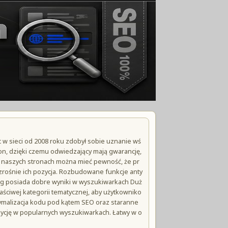
 w sieci od 2008 roku zdobył sobie uznanie wś
tron, dzięki czemu odwiedzający mają gwarancję,
a naszych stronach można mieć pewność, że pr
wzrośnie ich pozycja. Rozbudowane funkcje anty
og posiada dobre wyniki w wyszukiwarkach Duż
aściwej kategorii tematycznej, aby użytkowniko
ptymalizacja kodu pod kątem SEO oraz staranne
zycję w popularnych wyszukiwarkach. Łatwy w o