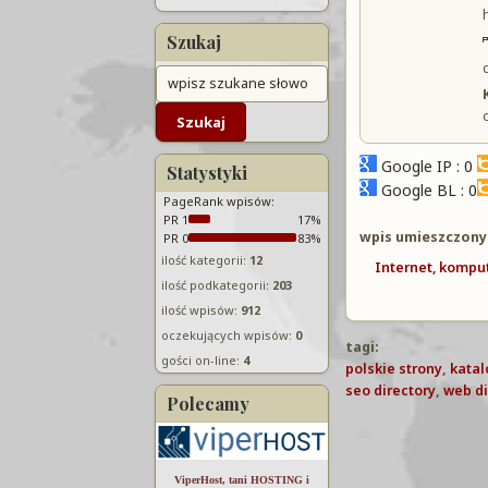
Szukaj
Google IP : 0
Statystyki
Google BL : 0
PageRank wpisów:
PR 1
17%
wpis umieszczony
PR 0
83%
ilość kategorii:
12
Internet, kompu
ilość podkategorii:
203
ilość wpisów:
912
oczekujących wpisów:
0
tagi:
gości on-line:
4
polskie strony
,
katal
seo directory
,
web di
Polecamy
ViperHost, tani HOSTING i