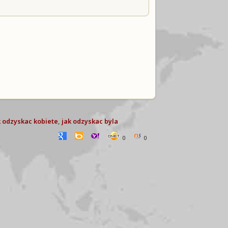
k odzyskac kobiete
,
jak odzyskac byla
0
0