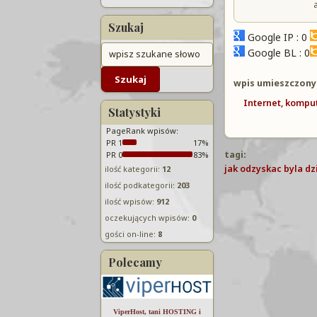
Szukaj
Google IP : 0
Google BL : 0
wpis umieszczony
Internet, kompu
Statystyki
PageRank wpisów:
PR 1
17%
tagi:
PR 0
83%
jak odzyskac byla d
ilość kategorii:
12
ilość podkategorii:
203
ilość wpisów:
912
oczekujących wpisów:
0
gości on-line:
8
Polecamy
ViperHost, tani HOSTING i