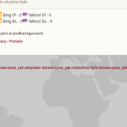
ak odzyskac byla
Bing IP : 0
Yahoo! IP : 0
Bing BL : 0
Yahoo! BL : 0
 jest w podkategoriach:
tery
/
Portale
ziewczyne
,
jak odzyskac dziewczyne
,
jak rozkochac byla dziewczyne
,
ja