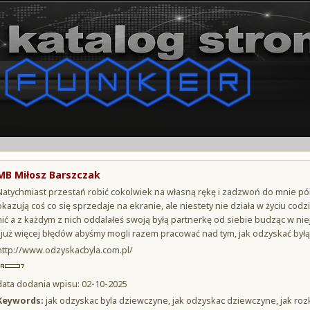
MB Miłosz Barszczak
Natychmiast przestań robić cokolwiek na własną rękę i zadzwoń do mnie p
okazują coś co się sprzedaje na ekranie, ale niestety nie działa w życiu co
nić a z każdym z nich oddalałeś swoją byłą partnerkę od siebie budząc w nie
j już więcej błędów abyśmy mogli razem pracować nad tym, jak odzyskać byłą 
http://www.odzyskacbyla.com.pl/
data dodania wpisu: 02-10-2025
Keywords:
jak odzyskac byla dziewczyne, jak odzyskac dziewczyne, jak rozk