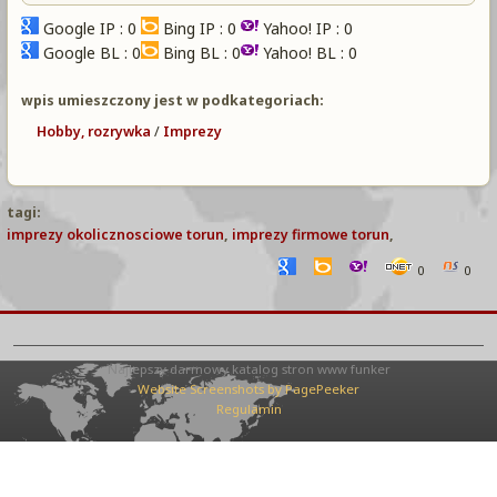
Google IP : 0
Bing IP : 0
Yahoo! IP : 0
Google BL : 0
Bing BL : 0
Yahoo! BL : 0
wpis umieszczony jest w podkategoriach:
Hobby, rozrywka
/
Imprezy
tagi:
imprezy okolicznosciowe torun
,
imprezy firmowe torun
,
0
0
Najlepszy darmowy katalog stron www funker
Website Screenshots by PagePeeker
Regulamin