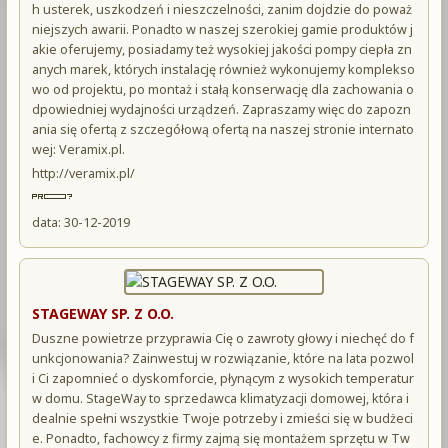
h usterek, uszkodzeń i nieszczelności, zanim dojdzie do poważ
niejszych awarii. Ponadto w naszej szerokiej gamie produktów j
akie oferujemy, posiadamy też wysokiej jakości pompy ciepła zn
anych marek, których instalację również wykonujemy komplekso
wo od projektu, po montaż i stałą konserwację dla zachowania o
dpowiedniej wydajności urządzeń. Zapraszamy więc do zapozn
ania się ofertą z szczegółową ofertą na naszej stronie internato
wej: Veramix.pl.
http://veramix.pl/
data: 30-12-2019
STAGEWAY SP. Z O.O.
Duszne powietrze przyprawia Cię o zawroty głowy i niechęć do f
unkcjonowania? Zainwestuj w rozwiązanie, które na lata pozwol
i Ci zapomnieć o dyskomforcie, płynącym z wysokich temperatur
w domu. StageWay to sprzedawca klimatyzacji domowej, która i
dealnie spełni wszystkie Twoje potrzeby i zmieści się w budżeci
e. Ponadto, fachowcy z firmy zajmą się montażem sprzętu w Tw