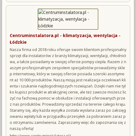
Centruminstalatora.pl - klimatyzacja, wentylacja -
Łódzkie
Nasza firma od 2018 roku oferuje swoim klientom profesjonalny
sprzęt dla instalatorów z branży klimatyzacji, wentylacji, chłodnict
wa, a także posiadamy w swojej ofercie pompy ciepła. Razem z n
aszym profesjonalnym zespołem specjalistów prowadzimy skle
p internetowy, który w swojej ofercie posiada szeroki asortyme
nt aż 10 000 produktów. Naszą misją jest realizacja oczekiwań kli
enta i szukanie najdogodniejszych rozwiązań. Dzięki nam nie tyl
ko kupisz produkt w atrakcyjnej cenie, ale też zawsze możesz lic
zyć na fachową pomoc w obsłudze i instalacji oferowanych prze
z nas produktów. Prowadzimy sprzedaż na terenie całego kraju.
Staramy się, aby każda wysyłka została wysłana zaraz po zaksięg
owaniu wpłaty lub w przypadku przesyłek za pobraniem zaraz p
o otrzymaniu zamówienia. Zapraszamy więc do zapoznania się z
naszą ofertą!
http://www.centruminstalatora.pl/