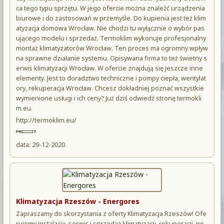
ca tego typu sprzętu. W jego ofercie można znaleźć urządzenia
biurowe i do zastosowań w przemyśle. Do kupienia jest też klim
atyzacja domowa Wrocław. Nie chodzi tu wyłącznie o wybór pas
ującego modelu i sprzedaż. Termoklim wykonuje profesjonalny
montaż klimatyzatorów Wrocław. Ten proces ma ogromny wpływ
na sprawne działanie systemu. Opisywana firma to też świetny s
erwis klimatyzacji Wrocław. W ofercie znajdują się jeszcze inne
elementy. Jest to doradztwo techniczne i pompy ciepła, wentylat
ory, rekuperacja Wrocław. Chcesz dokładniej poznać wszystkie
wymienione usługi i ich ceny? Już dziś odwiedź stronę termokli
m.eu.
http://termoklim.eu/
data: 29-12-2020
Klimatyzacja Rzeszów - Energores
Zapraszamy do skorzystania z oferty Klimatyzacja Rzeszów! Ofe
rujemy instalację, serwis i sprzedaż klimatyzacji, rekuperacji, po