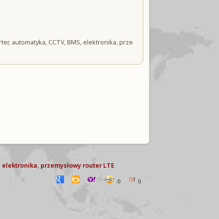
er, automatyka, CCTV, BMS, elektronika, prze
,
elektronika
,
przemysłowy router LTE
0
0