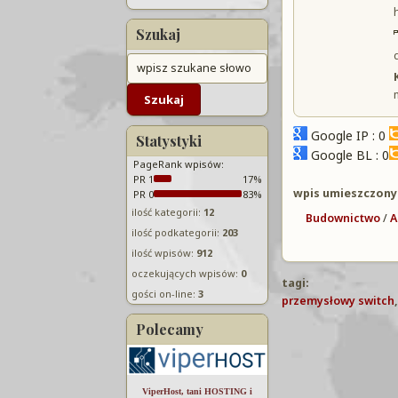
Szukaj
Google IP : 0
Statystyki
Google BL : 0
PageRank wpisów:
PR 1
17%
wpis umieszczony
PR 0
83%
ilość kategorii:
12
Budownictwo
/
A
ilość podkategorii:
203
ilość wpisów:
912
oczekujących wpisów:
0
tagi:
gości on-line:
3
przemysłowy switch
Polecamy
ViperHost, tani HOSTING i