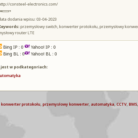
http://consteel-electronics.com/
data dodania wpisu: 03-04-2023
Keywords:
przemysłowy switch, konwerter protokołu, przemysłowy konwert
mysłowy router LTE
Bing IP : 0
Yahoo! IP : 0
Bing BL : 0
Yahoo! BL : 0
 jest w podkategoriach:
utomatyka
,
konwerter protokołu
,
przemysłowy konwerter
,
automatyka
,
CCTV
,
BMS