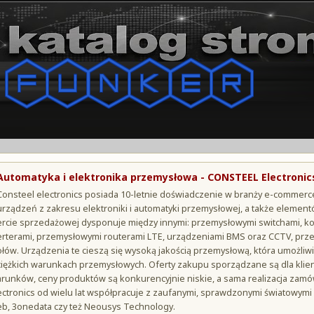
Automatyka i elektronika przemysłowa - CONSTEEL Electronic
Consteel electronics posiada 10-letnie doświadczenie w branży e-commerce
urządzeń z zakresu elektroniki i automatyki przemysłowej, a także elemen
ercie sprzedażowej dysponuje między innymi: przemysłowymi switchami,
erterami, przemysłowymi routerami LTE, urządzeniami BMS oraz CCTV, prz
ołów. Urządzenia te cieszą się wysoką jakością przemysłową, która umożliwia
ciężkich warunkach przemysłowych. Oferty zakupu sporządzane są dla klie
arunków, ceny produktów są konkurencyjnie niskie, a sama realizacja zamó
ectronics od wielu lat współpracuje z zaufanymi, sprawdzonymi światowym
eb, 3onedata czy też Neousys Technology.