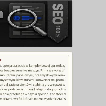
s
, specjalizując się w kompleksowej sprzedaży
tów bezpieczeństwa maszyn. Firma w swojej of
 komputerami panelowymi, przemysłowymi konw
emysłowymi klawiaturami, konwerterami protok
 realizację projektów i stabilną pracę nawet w
nta na podstawie indywidualnych, dogodnych w
wienia przebiega w szybki sposób. Consteel el
i markami, wśród których można wyróżnić ADF W