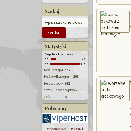
Szukaj
Statystyki
PageRank wpisów:
PR 1
17%
PR 0
83%
ilość kategorii:
12
ilość podkategorii:
203
ilość wpisów:
912
oczekujących wpisów:
0
gości on-line:
3
Polecamy
ViperHost, tani HOSTING i