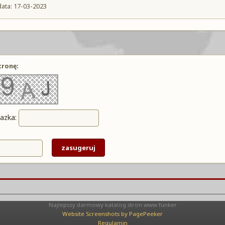
data: 17-03-2023
tronę:
razka:
Najlepszy darmowy katalog stron www funker
Website Screenshots by PagePeeker
Regulamin