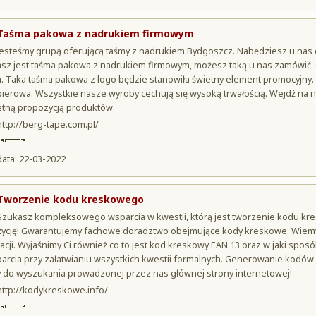
Taśma pakowa z nadrukiem firmowym
Jesteśmy grupą oferującą taśmy z nadrukiem Bydgoszcz. Nabędziesz u nas o
asz jest taśma pakowa z nadrukiem firmowym, możesz taką u nas zamówić. G
a. Taka taśma pakowa z logo będzie stanowiła świetny element promocyjny. 
pierowa. Wszystkie nasze wyroby cechują się wysoką trwałością. Wejdź na n
etną propozycją produktów.
http://berg-tape.com.pl/
data: 22-03-2022
Tworzenie kodu kreskowego
Szukasz kompleksowego wsparcia w kwestii, którą jest tworzenie kodu kr
zycję! Gwarantujemy fachowe doradztwo obejmujące kody kreskowe. Wiemy co
racji. Wyjaśnimy Ci również co to jest kod kreskowy EAN 13 oraz w jaki spo
parcia przy załatwianiu wszystkich kwestii formalnych. Generowanie kodó
y do wyszukania prowadzonej przez nas głównej strony internetowej!
http://kodykreskowe.info/