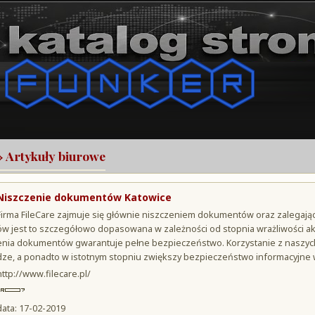
 Artykuły biurowe
Niszczenie dokumentów Katowice
Firma FileCare zajmuje się głównie niszczeniem dokumentów oraz zalegają
ów jest to szczegółowo dopasowana w zależności od stopnia wrażliwości akt
enia dokumentów gwarantuje pełne bezpieczeństwo. Korzystanie z naszych
dze, a ponadto w istotnym stopniu zwiększy bezpieczeństwo informacyjne 
http://www.filecare.pl/
data: 17-02-2019